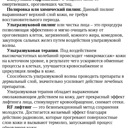
омертвевших, ороговевших частиц.
Полировка или химический пилинг.
Данный пилинг
выравнивает верхний слой кожи, не требуя
восстановительного периода.
Ультразвуковой пилинг
или чистка лица – это процедура
позволяющая эффективно и мягко очищать кожу от
ороговевших клеток, загрязнений, кожного жира, комедонов,
закупорок сальных желез путем воздействия ультразвуковой
волны.
Ультразвуковая терапия
. Под воздействием
высокочастотных колебаний происходит «микромассаж» кожи
на клеточном уровне, в результате чего ускоряются обменные
процессы в клетках, улучшается кровоснабжение и
циркуляция лимфы в коже.
Способность ультразвуковой волны проводить препараты в
дермальный слой, значительно усиливает действие лечебных
препаратов.
Ультразвуковая терапия обладает выраженным
омолаживающим действием на кожу, дает прекрасный эффект
лифтинга лица, стимулирует кровообращение, снимает отеки.
RF лифтинг
— это безинъекционный метод сохранения
молодости. Достигается желаемый эффект благодаря
действию радиоволн, которые прогревают поверхностные
слои кожи и вызывают термолиз, запускающий процесс
обновления кожи.