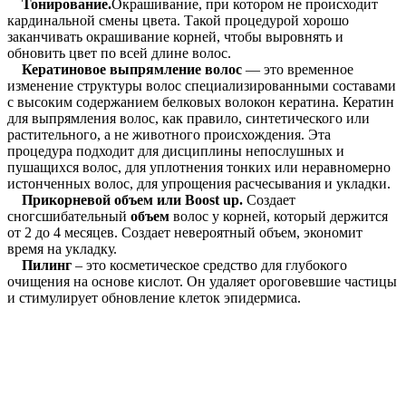
Тонирование.
Окрашивание, при котором не происходит
кардинальной смены цвета. Такой процедурой хорошо
заканчивать окрашивание корней, чтобы выровнять и
обновить цвет по всей длине волос.
Кератиновое выпрямление волос
— это временное
изменение структуры волос специализированными составами
с высоким содержанием белковых волокон кератина. Кератин
для выпрямления волос, как правило, синтетического или
растительного, а не животного происхождения. Эта
процедура подходит для дисциплины непослушных и
пушащихся волос, для уплотнения тонких или неравномерно
истонченных волос, для упрощения расчесывания и укладки.
Прикорневой объем или Boost up.
Создает
сногсшибательный
объем
волос у корней, который держится
от 2 до 4 месяцев. Создает невероятный объем, экономит
время на укладку.
Пилинг
– это косметическое средство для глубокого
очищения на основе кислот. Он удаляет ороговевшие частицы
и стимулирует обновление клеток эпидермиса.