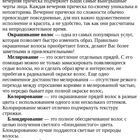
вечерняя прическа подчеркнет Ваши самые выигрышные
черты лица. Каждая вечерняя прическа по-своему уникальна и
неповторима. Вечерние прически по сложности обычно
превосходят повседневные, для них важно художественное
исполнение и красота, а не удобство, так как они рассчитаны
на непродолжительное время.
Окрашивание волос
— одна из самых популярных услуг,
которая позволяет быстро изменить образ. Правильно
окрашенные волосы приобретают блеск, делают Вас более
заметными и привлекательными!
Мелирование
— это осветление отдельных прядей. С его
помощью можно не только замаскировать появляющиеся
седые волосы, но и сделать образ ярче и интереснее, не
прибегая к радикальной окраске волос. Еще одно
несомненное достоинство мелирования — отсутствие резкого
перехода между отросшими корнями и мелированной частью,
что нередко бывает при полной окраске волос
.
Колорирование
— это окрашивание прядей волос в разные
цвета с использованием одного или нескольких оттенков.
Колорирование может отлично подчеркнуть текстуру
стрижки.
Блондирование
— это полное обесцвечивание волос с
целью получения светлого «блондинистого» цвета.
Блондированию лучше поддаются светлые от природы
волосы.