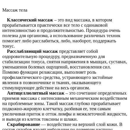
Массаж тела
Классический массаж
– это вид массажа, в котором
прорабатывается практически все тело с одинаковой
интенсивностью и продолжительностью. Процедура очень
полезна для организма, а использование различных техник
помогает либо расслабиться, либо, наоборот, поддержать
тонус.
Расслабляющий массаж
представляет собой
оздоровительную процедуру, предназначенную для
стабилизации тонуса, снятия напряжения в мышцах, суставах,
уменьшения болевых ощущений, восстановления сил.
Помимо функции релаксации, выполняет роль
профилактического средства, устраняющего застойные
явления в позвоночнике и тканях, оказывающего
стимулирующее действие на весь организм.
Антицеллюлитный массаж
– это сочетание определенных
приемов массажа с интенсивным механическим воздействием
на проблемные зоны. Такой массаж глубоко прорабатывает
подкожно-жировую клетчатку, разбивая ее, тем самым
увеличивая приток и отток лимфы и межклеточной жидкости,
и выводя из клеток токсины и шлаки.
Скрабирование
— воздействие на верхний слой кожи. В
состав скрабов входят небольшие по размерам частицы,