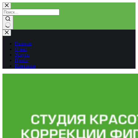
Перейти
к
сути
Ничего
не
найдено
Главная
О нас
Услуги
Прайс
Контакты